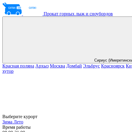
Прокат горных лыж и сноубордов
Сириус (Имеретинск
Красная поляна
Архыз
Москва
Домбай
Эльбрус
Красноярск
Ки
хутор
Выберите курорт
Зима
Лето
Время работы