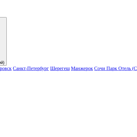
ий)
ровск
Санкт-Петербург
Шерегеш
Манжерок
Сочи Парк Отель (С