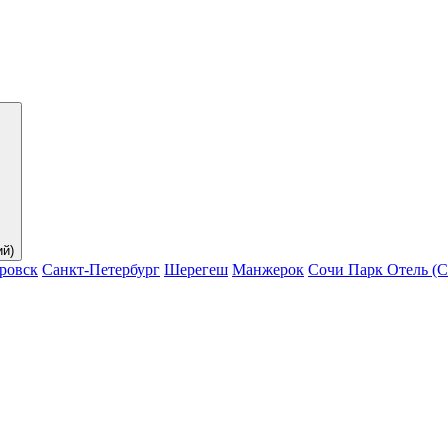
ий)
ровск
Санкт-Петербург
Шерегеш
Манжерок
Сочи Парк Отель (С