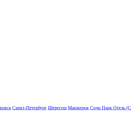
ровск
Санкт-Петербург
Шерегеш
Манжерок
Сочи Парк Отель (С