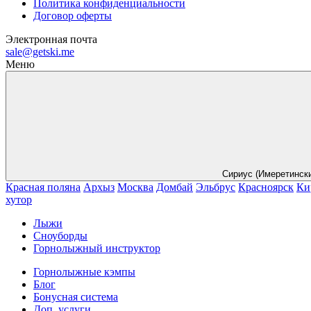
Политика конфиденциальности
Договор оферты
Электронная почта
sale@getski.me
Меню
Сириус (Имеретинск
Красная поляна
Архыз
Москва
Домбай
Эльбрус
Красноярск
Ки
хутор
Лыжи
Сноуборды
Горнолыжный инструктор
Горнолыжные кэмпы
Блог
Бонусная система
Доп. услуги