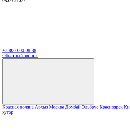
08.00-21.00
+7-800-600-08-38
Обратный звонок
Красная поляна
Архыз
Москва
Домбай
Эльбрус
Красноярск
Ки
хутор